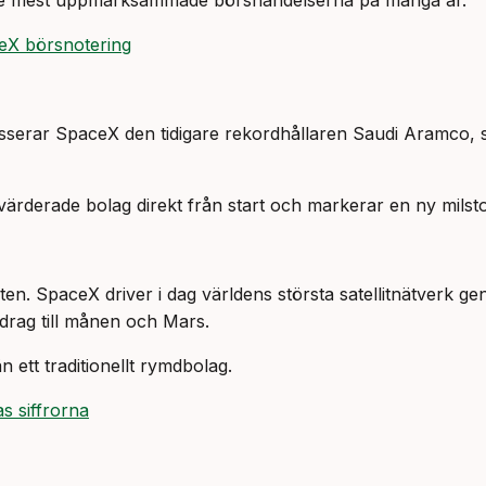
 av de mest uppmärksammade börshändelserna på många år.
ceX börsnotering
serar SpaceX den tidigare rekordhållaren Saudi Aramco, som
rderade bolag direkt från start och markerar en ny milstol
en. SpaceX driver i dag världens största satellitnätverk ge
drag till månen och Mars.
ett traditionellt rymdbolag.
s siffrorna