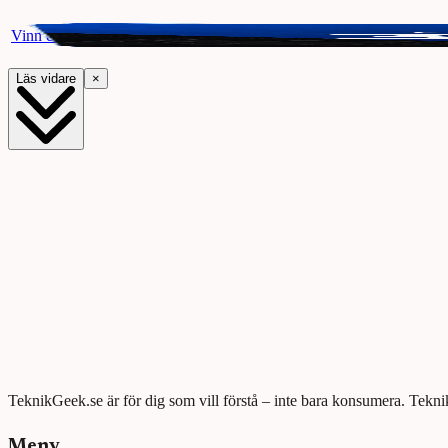
Vinn ett presentkort på Webhallen. Delta i vår giveaway för chansen a
Läs vidare
×
TeknikGeek.se är för dig som vill förstå – inte bara konsumera. Tekni
Meny