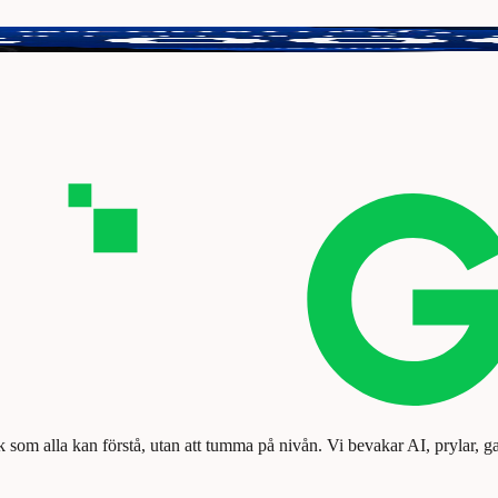
tt vinna 3000 kr.
k som alla kan förstå, utan att tumma på nivån. Vi bevakar AI, prylar, g