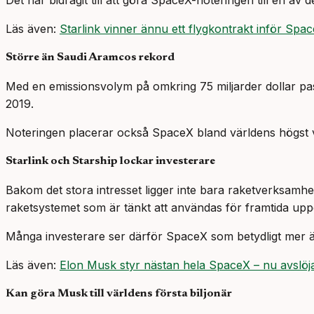
Det har bidragit till att göra SpaceX-noteringen till en
Läs även:
Starlink vinner ännu ett flygkontrakt inför Spa
Större än Saudi Aramcos rekord
Med en emissionsvolym på omkring 75 miljarder dollar pas
2019.
Noteringen placerar också SpaceX bland världens högst vä
Starlink och Starship lockar investerare
Bakom det stora intresset ligger inte bara raketverksamhet
raketsystemet som är tänkt att användas för framtida upp
Många investerare ser därför SpaceX som betydligt mer än 
Läs även:
Elon Musk styr nästan hela SpaceX – nu avslöja
Kan göra Musk till världens första biljonär