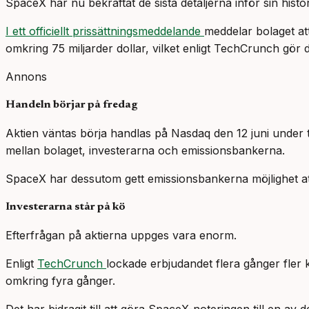
SpaceX har nu bekräftat de sista detaljerna inför sin histo
I ett officiellt prissättningsmeddelande
meddelar bolaget att
omkring 75 miljarder dollar, vilket enligt TechCrunch gör d
Annons
Handeln börjar på fredag
Aktien väntas börja handlas på Nasdaq den 12 juni under t
mellan bolaget, investerarna och emissionsbankerna.
SpaceX har dessutom gett emissionsbankerna möjlighet att
Investerarna står på kö
Efterfrågan på aktierna uppges vara enorm.
Enligt
TechCrunch
lockade erbjudandet flera gånger fler k
omkring fyra gånger.