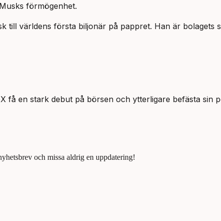
n Musks förmögenhet.
ll världens första biljonär på pappret. Han är bolagets st
 få en stark debut på börsen och ytterligare befästa sin p
 nyhetsbrev och missa aldrig en uppdatering!