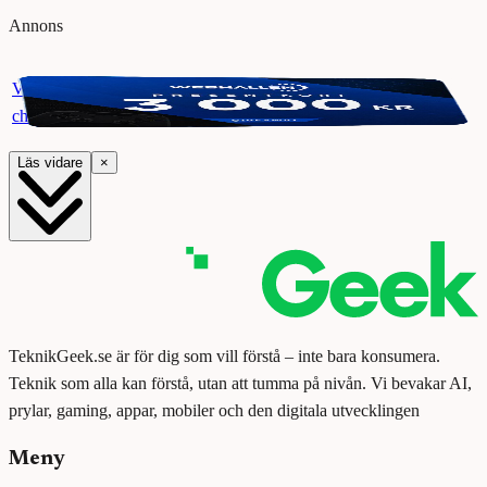
Annons
Vinn ett presentkort på Webhallen. Delta i vår giveaway för
chansen att vinna 3000 kr.
Läs vidare
×
TeknikGeek.se är för dig som vill förstå – inte bara konsumera.
Teknik som alla kan förstå, utan att tumma på nivån. Vi bevakar AI,
prylar, gaming, appar, mobiler och den digitala utvecklingen
Meny