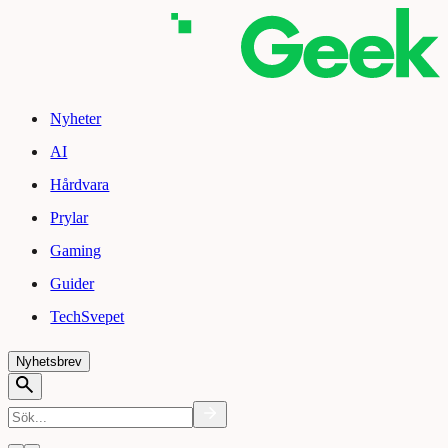
Nyheter
AI
Hårdvara
Prylar
Gaming
Guider
TechSvepet
Nyhetsbrev