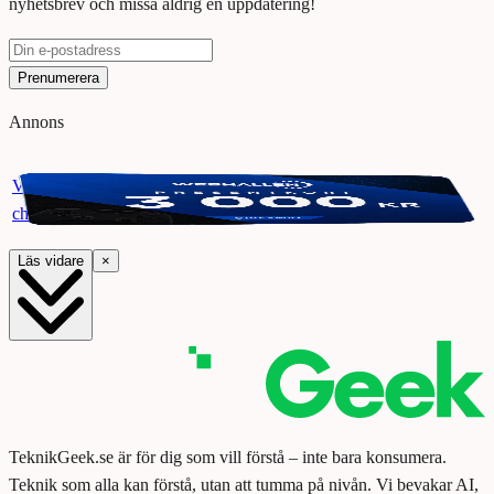
nyhetsbrev och missa aldrig en uppdatering!
Prenumerera
Annons
Vinn ett presentkort på Webhallen. Delta i vår giveaway för
chansen att vinna 3000 kr.
Läs vidare
×
TeknikGeek.se är för dig som vill förstå – inte bara konsumera.
Teknik som alla kan förstå, utan att tumma på nivån. Vi bevakar AI,