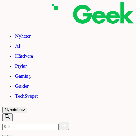
Nyheter
AI
Hårdvara
Prylar
Gaming
Guider
TechSvepet
Nyhetsbrev