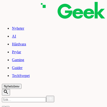
Nyheter
AI
Hårdvara
Prylar
Gaming
Guider
TechSvepet
Nyhetsbrev