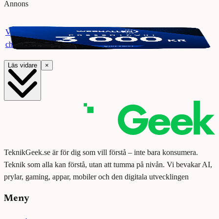
Annons
Vinn ett presentkort på Webhallen. Delta i vår giveaway för
chansen att vinna 3000 kr.
Läs vidare
×
TeknikGeek.se är för dig som vill förstå – inte bara konsumera.
Teknik som alla kan förstå, utan att tumma på nivån. Vi bevakar AI,
prylar, gaming, appar, mobiler och den digitala utvecklingen
Meny