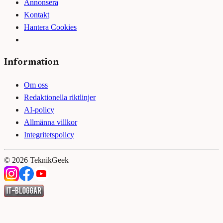
Annonsera
Kontakt
Hantera Cookies
Information
Om oss
Redaktionella riktlinjer
AI-policy
Allmänna villkor
Integritetspolicy
©
2026
TeknikGeek