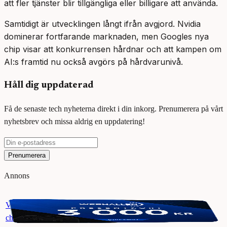
att fler tjänster blir tillgängliga eller billigare att använda.
Samtidigt är utvecklingen långt ifrån avgjord. Nvidia
dominerar fortfarande marknaden, men Googles nya
chip visar att konkurrensen hårdnar och att kampen om
AI:s framtid nu också avgörs på hårdvarunivå.
Håll dig uppdaterad
Få de senaste tech nyheterna direkt i din inkorg. Prenumerera på vårt
nyhetsbrev och missa aldrig en uppdatering!
Prenumerera
Annons
Vinn ett presentkort på Webhallen. Delta i vår giveaway för
chansen att vinna 3000 kr.