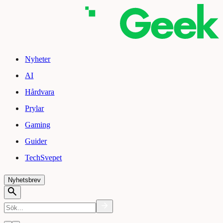
Nyheter
AI
Hårdvara
Prylar
Gaming
Guider
TechSvepet
Nyhetsbrev