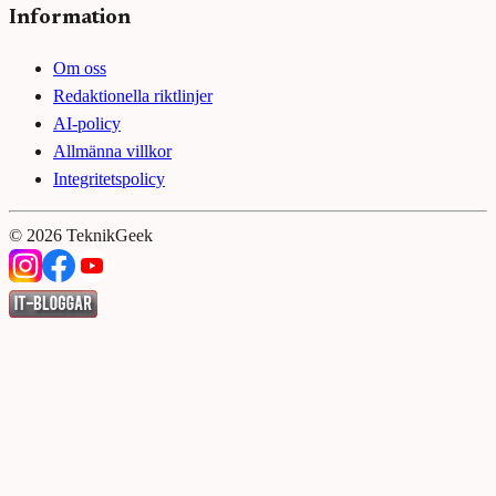
Information
Om oss
Redaktionella riktlinjer
AI-policy
Allmänna villkor
Integritetspolicy
©
2026
TeknikGeek