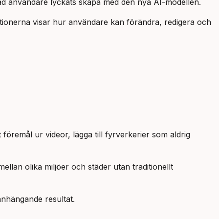
vad användare lyckats skapa med den nya AI-modellen.
ationerna visar hur användare kan förändra, redigera och
öremål ur videor, lägga till fyrverkerier som aldrig
llan olika miljöer och städer utan traditionellt
manhängande resultat.