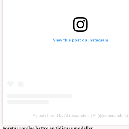
View this post on Instagram
A post shared by AI researches | AI (@airesearches)
Förstår rörelse bättre än tidigare modeller