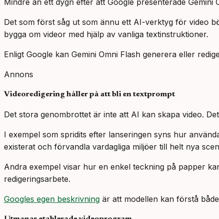
Mindre än ett dygn efter att Google presenterade Gemini
Det som först såg ut som ännu ett AI-verktyg för video b
bygga om videor med hjälp av vanliga textinstruktioner.
Enligt Google kan Gemini Omni Flash generera eller redigera 
Annons
Videoredigering håller på att bli en textprompt
Det stora genombrottet är inte att AI kan skapa video. Det 
I exempel som spridits efter lanseringen syns hur användar
existerat och förvandla vardagliga miljöer till helt nya scen
Andra exempel visar hur en enkel teckning på papper kan bl
redigeringsarbete.
Googles egen beskrivning
är att modellen kan förstå både 