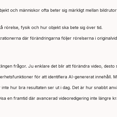
bjekt och människor ofta beter sig märkligt mellan bildruto
 rörelse, fysik och hur objekt ska bete sig över tid.
ationerna där förändringarna följer rörelserna i originalvid
ngen frågor. Ju enklare det blir att förändra video, desto s
hetsfunktioner för att identifiera AI-genererat innehåll. 
nte hur bra resultaten ser ut i dag. Det är hur snabbt anvä
isa en framtid där avancerad videoredigering inte längre kräv