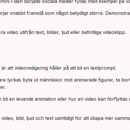
 Omni Flash började sociala medier fyllas med exempel på 
örjar snabbt framstå som något betydligt större. Demonstr
video utifrån text, bilder, ljud eller befintliga videoklipp.
är att videoredigering håller på att bli en textprompt.
e lyckas byta ut människor mot animerade figurer, ta bort f
er.
i en levande animation eller hur en video kan förflyttas me
video, bild, ljud och text samtidigt för att skapa mer sam