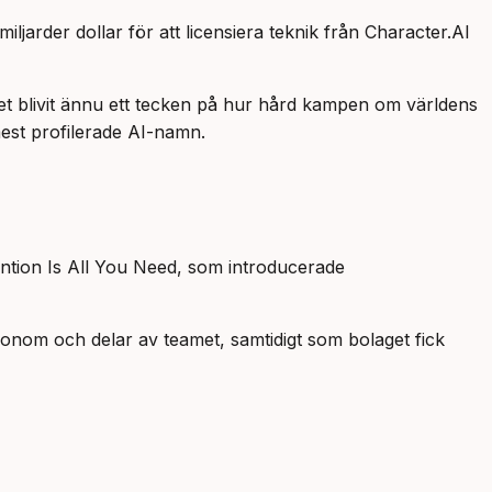
ljarder dollar för att licensiera teknik från Character.AI
ket blivit ännu ett tecken på hur hård kampen om världens
mest profilerade AI-namn.
ntion Is All You Need
, som introducerade
honom och delar av teamet, samtidigt som bolaget fick