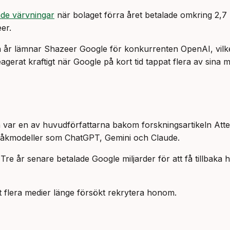
e värvningar
när bolaget förra året betalade omkring 2,7 mi
er.
 två år lämnar Shazeer Google för konkurrenten OpenAI, vil
agerat kraftigt när Google på kort tid tappat flera av sina 
n var en av huvudförfattarna bakom forskningsartikeln
Atte
råkmodeller som ChatGPT, Gemini och Claude.
e år senare betalade Google miljarder för att få tillbaka 
gt flera medier länge försökt rekrytera honom.