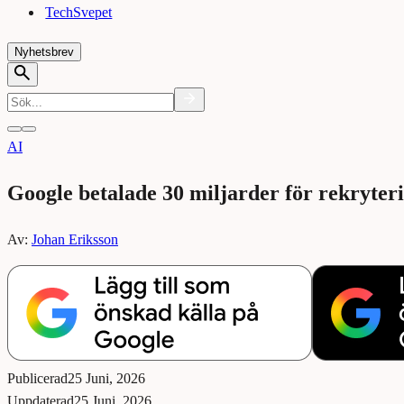
TechSvepet
Nyhetsbrev
AI
Google betalade 30 miljarder för rekryter
Av:
Johan Eriksson
Publicerad
25 Juni, 2026
Uppdaterad
25 Juni, 2026