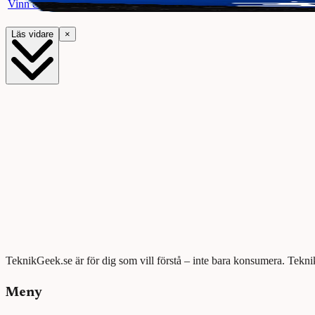
Vinn ett presentkort på Webhallen. Delta i vår giveaway för chansen a
Läs vidare
×
TeknikGeek.se är för dig som vill förstå – inte bara konsumera. Tekni
Meny