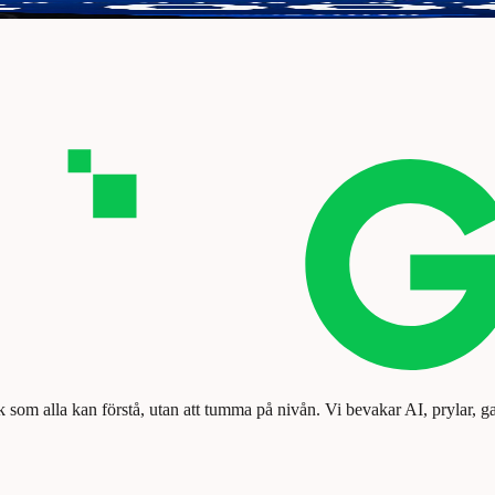
tt vinna 3000 kr.
k som alla kan förstå, utan att tumma på nivån. Vi bevakar AI, prylar, g