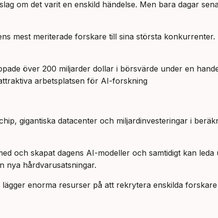
omslag om det varit en enskild händelse. Men bara dagar s
ens mest meriterade forskare till sina största konkurrenter. 
pade över 200 miljarder dollar i börsvärde under en handel
ttraktiva arbetsplatsen för AI-forskning
hip, gigantiska datacenter och miljardinvesteringar i beräk
it med och skapat dagens AI-modeller och samtidigt kan led
 än nya hårdvarusatsningar.
ägger enorma resurser på att rekrytera enskilda forskare 