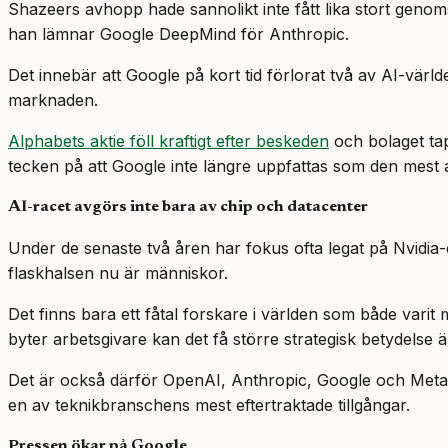
Shazeers avhopp hade sannolikt inte fått lika stort gen
han lämnar Google DeepMind för Anthropic.
Det innebär att Google på kort tid förlorat två av AI-värld
marknaden.
Alphabets aktie föll kraftigt efter beskeden
och bolaget tap
tecken på att Google inte längre uppfattas som den mest a
AI-racet avgörs inte bara av chip och datacenter
Under de senaste två åren har fokus ofta legat på Nvidia-c
flaskhalsen nu är människor.
Det finns bara ett fåtal forskare i världen som både var
byter arbetsgivare kan det få större strategisk betydelse
Det är också därför OpenAI, Anthropic, Google och Meta l
en av teknikbranschens mest eftertraktade tillgångar.
Pressen ökar på Google