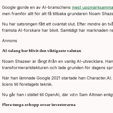
Google gjorde en av AI-branschens
mest uppmärksammad
men framför allt för att få tillbaka grundaren Noam Shaze
Nu har satsningen fått ett oväntat slut. Efter mindre än
främsta AI-forskare har blivit. Samtidigt har marknaden re
Annons
AI-talang har blivit den viktigaste valutan
Noam Shazeer är långt ifrån en vanlig AI-utvecklare. Ha
transformerarkitekturen och lade grunden för dagens sp
När han lämnade Google 2021 startade han Character.AI. Tr
licens till företagets teknik.
Nu går han i stället till OpenAI, där vd:n Sam Altman enli
Flera tunga avhopp oroar investerarna