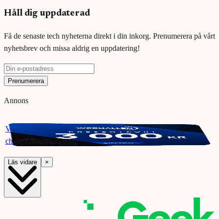
Håll dig uppdaterad
Få de senaste tech nyheterna direkt i din inkorg. Prenumerera på vårt
nyhetsbrev och missa aldrig en uppdatering!
Prenumerera
Annons
Vinn ett presentkort på Webhallen. Delta i vår giveaway för
chansen att vinna 3000 kr.
Läs vidare
×