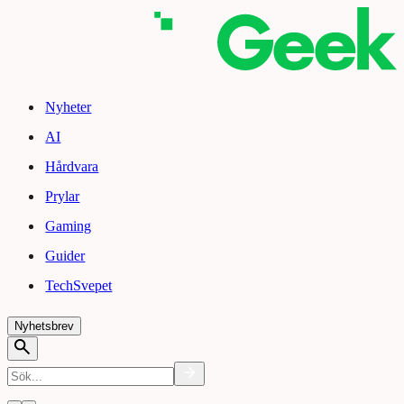
Nyheter
AI
Hårdvara
Prylar
Gaming
Guider
TechSvepet
Nyhetsbrev