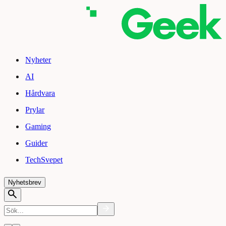
Nyheter
AI
Hårdvara
Prylar
Gaming
Guider
TechSvepet
Nyhetsbrev