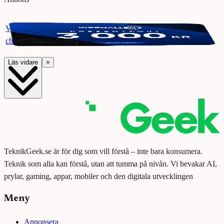
Vinn ett presentkort på Webhallen. Delta i vår giveaway för
chansen att vinna 3000 kr.
Läs vidare
×
TeknikGeek.se är för dig som vill förstå – inte bara konsumera.
Teknik som alla kan förstå, utan att tumma på nivån. Vi bevakar AI,
prylar, gaming, appar, mobiler och den digitala utvecklingen
Meny
Annonsera