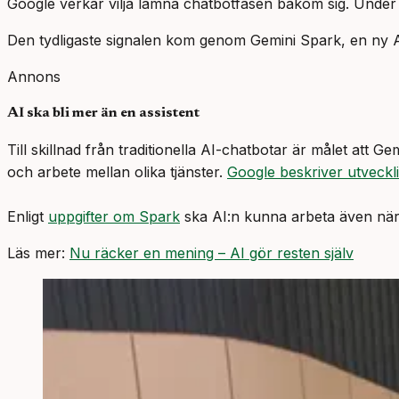
Google verkar vilja lämna chatbotfasen bakom sig. Under I
Den tydligaste signalen kom genom Gemini Spark, en ny A
Annons
AI ska bli mer än en assistent
Till skillnad från traditionella AI-chatbotar är målet att
och arbete mellan olika tjänster.
Google beskriver utveckl
Enligt
uppgifter om Spark
ska AI:n kunna arbeta även när
Läs mer:
Nu räcker en mening – AI gör resten själv