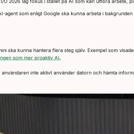
/O 2026 låg fokus i stället på AI som kan utföra arbete, pl
I-agent som enligt Google ska kunna arbeta i bakgrunden 
 Gemini ska kunna hantera flera steg själv. Exempel som vis
ingen som mer proaktiv AI.
 användaren inte aktivt använder datorn och hämta inform