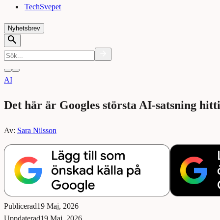
TechSvepet
Nyhetsbrev
AI
Det här är Googles största AI-satsning hitti
Av:
Sara Nilsson
Publicerad
19 Maj, 2026
Uppdaterad
19 Maj, 2026