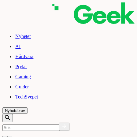
Nyheter
AI
Hårdvara
Prylar
Gaming
Guider
TechSvepet
Nyhetsbrev