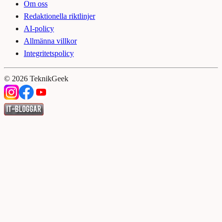
Om oss
Redaktionella riktlinjer
AI-policy
Allmänna villkor
Integritetspolicy
©
2026
TeknikGeek