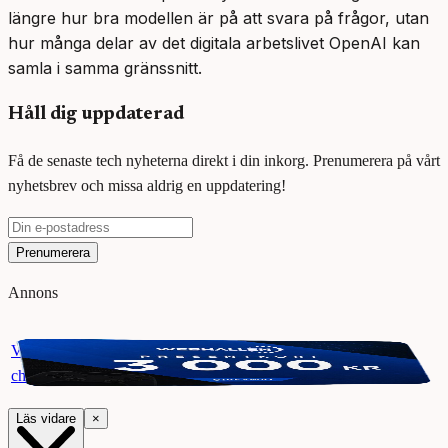
längre hur bra modellen är på att svara på frågor, utan
hur många delar av det digitala arbetslivet OpenAI kan
samla i samma gränssnitt.
Håll dig uppdaterad
Få de senaste tech nyheterna direkt i din inkorg. Prenumerera på vårt
nyhetsbrev och missa aldrig en uppdatering!
Prenumerera
Annons
Vinn ett presentkort på Webhallen. Delta i vår giveaway för
chansen att vinna 3000 kr.
Läs vidare
×