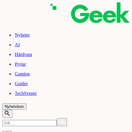
Nyheter
AI
Hårdvara
Prylar
Gaming
Guider
TechSvepet
Nyhetsbrev