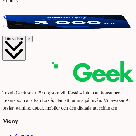
Annons
Vinn ett presentkort på Webhallen. Delta i vår giveaway för
chansen att vinna 3000 kr.
Läs vidare
×
TeknikGeek.se är för dig som vill förstå – inte bara konsumera.
Teknik som alla kan förstå, utan att tumma på nivån. Vi bevakar AI,
prylar, gaming, appar, mobiler och den digitala utvecklingen
Meny
Annonsera