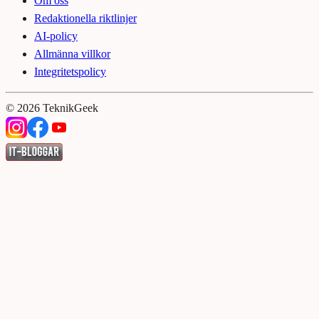
Om oss
Redaktionella riktlinjer
AI-policy
Allmänna villkor
Integritetspolicy
©
2026
TeknikGeek