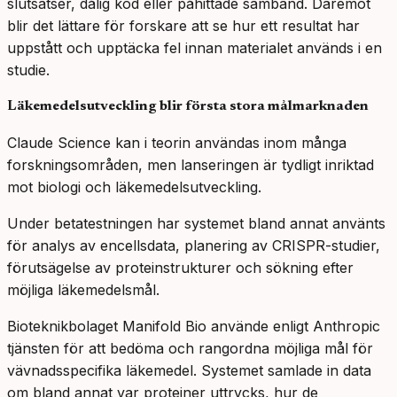
slutsatser, dålig kod eller påhittade samband. Däremot
blir det lättare för forskare att se hur ett resultat har
uppstått och upptäcka fel innan materialet används i en
studie.
Läkemedelsutveckling blir första stora målmarknaden
Claude Science kan i teorin användas inom många
forskningsområden, men lanseringen är tydligt inriktad
mot biologi och läkemedelsutveckling.
Under betatestningen har systemet bland annat använts
för analys av encellsdata, planering av CRISPR-studier,
förutsägelse av proteinstrukturer och sökning efter
möjliga läkemedelsmål.
Bioteknikbolaget Manifold Bio använde enligt Anthropic
tjänsten för att bedöma och rangordna möjliga mål för
vävnadsspecifika läkemedel. Systemet samlade in data
om bland annat var proteiner uttrycks, hur de