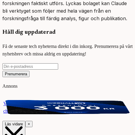
forskningen faktiskt utförs. Lyckas bolaget kan Claude
bli verktyget som följer med hela vägen från en
forskningsfråga till färdig analys, figur och publikation.
Håll dig uppdaterad
Få de senaste tech nyheterna direkt i din inkorg. Prenumerera på vårt
nyhetsbrev och missa aldrig en uppdatering!
Prenumerera
Annons
Vinn ett presentkort på Webhallen. Delta i vår giveaway för
chansen att vinna 3000 kr.
Läs vidare
×