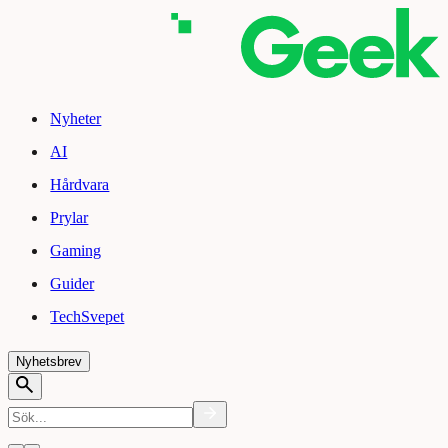
Nyheter
AI
Hårdvara
Prylar
Gaming
Guider
TechSvepet
Nyhetsbrev