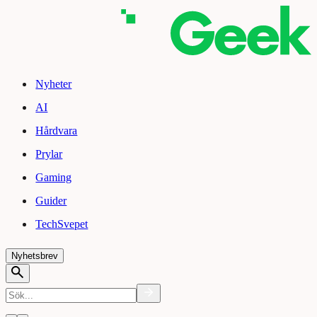
Nyheter
AI
Hårdvara
Prylar
Gaming
Guider
TechSvepet
Nyhetsbrev