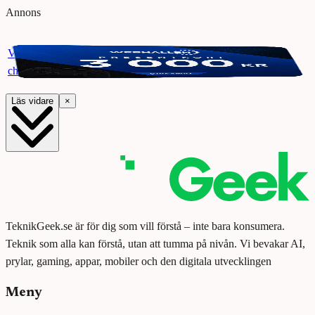
Annons
Vinn ett presentkort på Webhallen. Delta i vår giveaway för
chansen att vinna 3000 kr.
Läs vidare
×
TeknikGeek.se är för dig som vill förstå – inte bara konsumera.
Teknik som alla kan förstå, utan att tumma på nivån. Vi bevakar AI,
prylar, gaming, appar, mobiler och den digitala utvecklingen
Meny