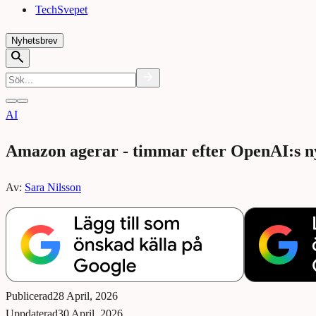
TechSvepet
Nyhetsbrev
AI
Amazon agerar - timmar efter OpenAI:s n
Av:
Sara Nilsson
Publicerad
28 April, 2026
Uppdaterad
30 April, 2026