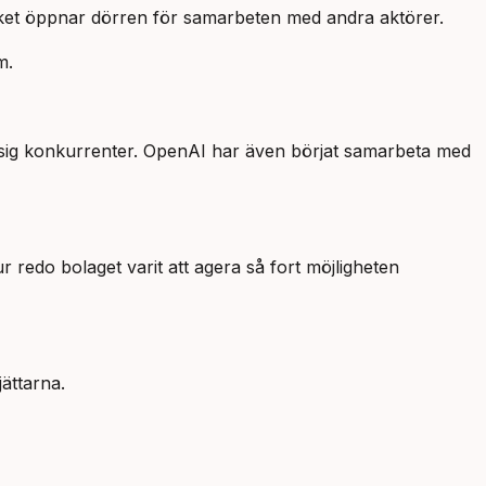
lket öppnar dörren för samarbeten med andra aktörer.
m.
at sig konkurrenter. OpenAI har även börjat samarbeta med
redo bolaget varit att agera så fort möjligheten
ättarna.