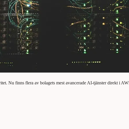
tet. Nu finns flera av bolagets mest avancerade AI-tjänster direkt i AW