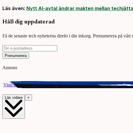
Läs även:
Nytt AI-avtal ändrar makten mellan techjätt
Håll dig uppdaterad
Få de senaste tech nyheterna direkt i din inkorg. Prenumerera på vårt
Prenumerera
Annons
Vinn ett presentkort på Webhallen. Delta i vår giveaway för chansen a
Läs vidare
×