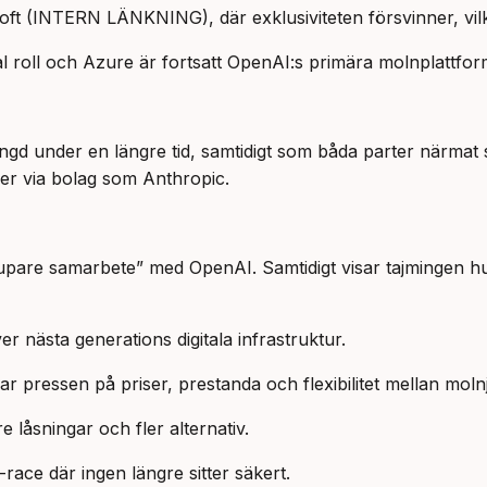
oft (INTERN LÄNKNING), där exklusiviteten försvinner, vi
al roll och Azure är fortsatt OpenAI:s primära molnplattfor
trängd under en längre tid, samtidigt som båda parter närm
ler via bolag som Anthropic.
pare samarbete” med OpenAI. Samtidigt visar tajmingen hur 
 nästa generations digitala infrastruktur.
 pressen på priser, prestanda och flexibilitet mellan molnj
e låsningar och fler alternativ.
race där ingen längre sitter säkert.