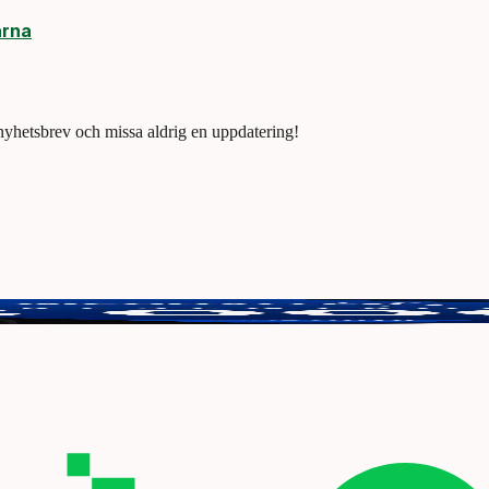
arna
 nyhetsbrev och missa aldrig en uppdatering!
tt vinna 3000 kr.