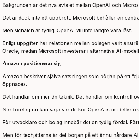
Bakgrunden är det nya avtalet mellan OpenAI och Micros
Det är dock inte ett uppbrott. Microsoft behåller en centr
Men signalen är tydlig. OpenAI vill inte längre vara låst.
Enligt uppgifter har relationen mellan bolagen varit ans
Oracle, medan Microsoft investerar i alternativa AI-model
Amazon positionerar sig
Amazon beskriver själva satsningen som början på ett “dju
öppnades.
Det handlar om mer än teknik. Det handlar om kontroll över
När företag nu kan välja var de kör OpenAI:s modeller ökar
För utvecklare och bolag innebär det en tydlig fördel. Färr
Men för techjättarna är det början på ett ännu hårdare AI-