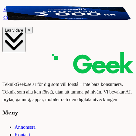
Vinn ett presentkort på Webhallen. Delta i vår giveaway för
chansen att vinna 3000 kr.
Läs vidare
×
TeknikGeek.se är för dig som vill förstå – inte bara konsumera.
Teknik som alla kan förstå, utan att tumma på nivån. Vi bevakar AI,
prylar, gaming, appar, mobiler och den digitala utvecklingen
Meny
Annonsera
Kontakt