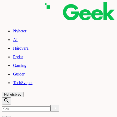
Nyheter
AI
Hårdvara
Prylar
Gaming
Guider
TechSvepet
Nyhetsbrev