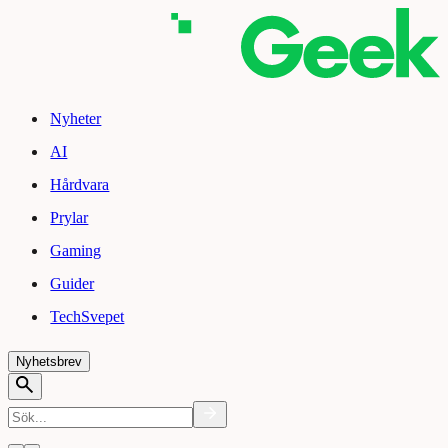
Nyheter
AI
Hårdvara
Prylar
Gaming
Guider
TechSvepet
Nyhetsbrev