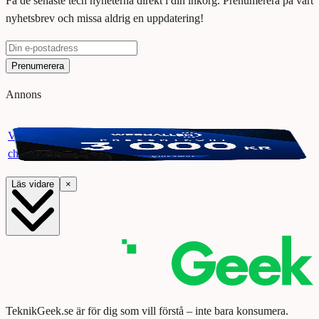
Få de senaste tech nyheterna direkt i din inkorg. Prenumerera på vårt
nyhetsbrev och missa aldrig en uppdatering!
Prenumerera
Annons
Vinn ett presentkort på Webhallen. Delta i vår giveaway för
chansen att vinna 3000 kr.
Läs vidare
×
TeknikGeek.se är för dig som vill förstå – inte bara konsumera.