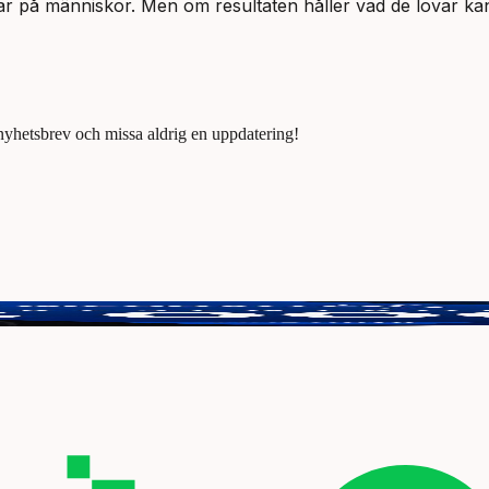
ar på människor. Men om resultaten håller vad de lovar kan
 nyhetsbrev och missa aldrig en uppdatering!
tt vinna 3000 kr.