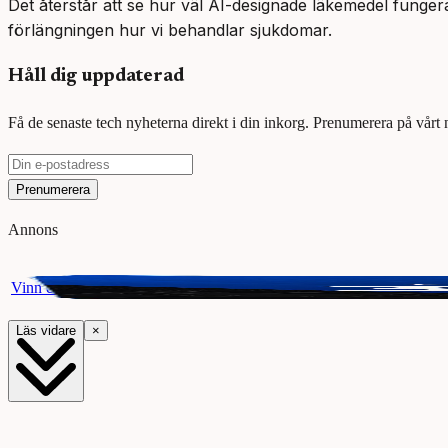
Det återstår att se hur väl AI-designade läkemedel funger
förlängningen hur vi behandlar sjukdomar.
Håll dig uppdaterad
Få de senaste tech nyheterna direkt i din inkorg. Prenumerera på vårt
Prenumerera
Annons
Vinn ett presentkort på Webhallen. Delta i vår giveaway för chansen a
Läs vidare
×