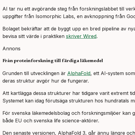
AI tar nu ett avgörande steg från forskningslabbet till verk
uppgifter från Isomorphic Labs, en avknoppning från Go
Bolaget bekräftar att de byggt upp en bred pipeline av nya 
bevisa sitt värde i praktiken
skriver Wired
.
Annons
Från proteinforskning till färdiga läkemedel
Grunden till utvecklingen är
AlphaFold
, ett AI-system som
deras struktur avgör hur de fungerar.
Att kartlägga dessa strukturer har tidigare varit extrem
Systemet kan idag förutsäga strukturen hos hundratals mi
För svenska läkemedelsbolag och forskningsmiljöer kan g
både EU och svenska life science-aktörer.
Den senaste versionen, AlphaFold 3, går ännu längre och