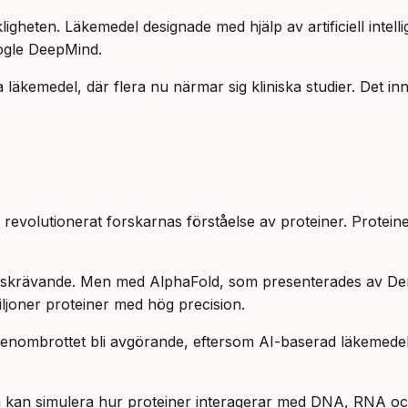
ligheten. Läkemedel designade med hjälp av artificiell intell
ogle DeepMind.
läkemedel, där flera nu närmar sig kliniska studier. Det inn
 revolutionerat forskarnas förståelse av proteiner. Proteine
t tidskrävande. Men med AlphaFold, som presenterades av D
ljoner proteiner med hög precision.
enombrottet bli avgörande, eftersom AI-baserad läkemedels
 kan simulera hur proteiner interagerar med DNA, RNA och 