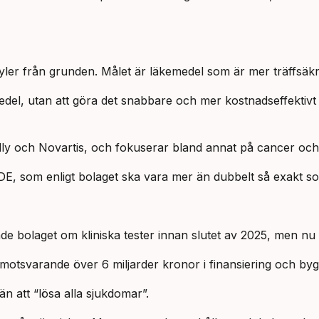
ler från grunden. Målet är läkemedel som är mer träffsäkra
medel, utan att göra det snabbare och mer kostnadseffektivt 
illy och Novartis, och fokuserar bland annat på cancer oc
DDE, som enligt bolaget ska vara mer än dubbelt så exakt s
de bolaget om kliniska tester innan slutet av 2025, men nu s
n motsvarande över 6 miljarder kronor i finansiering och byg
än att “lösa alla sjukdomar”.