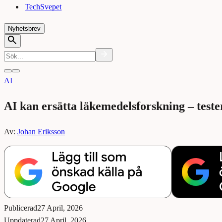
TechSvepet
Nyhetsbrev
AI
AI kan ersätta läkemedelsforskning – test
Av:
Johan Eriksson
Publicerad
27 April, 2026
Uppdaterad
27 April, 2026