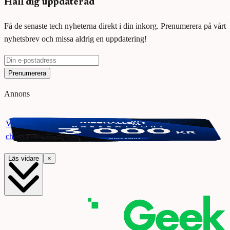
Håll dig uppdaterad
Få de senaste tech nyheterna direkt i din inkorg. Prenumerera på vårt
nyhetsbrev och missa aldrig en uppdatering!
Prenumerera
Annons
Vinn ett presentkort på Webhallen. Delta i vår giveaway för
chansen att vinna 3000 kr.
Läs vidare
×