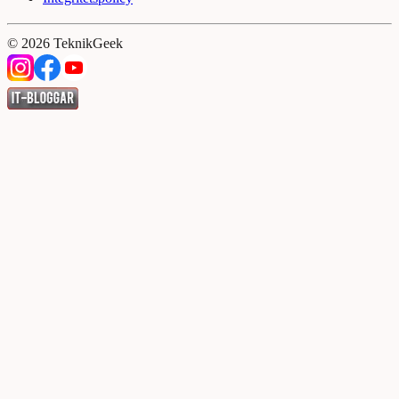
©
2026
TeknikGeek