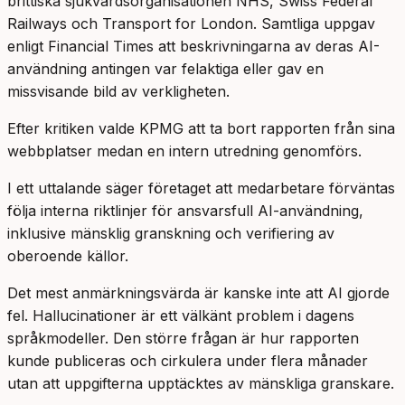
brittiska sjukvårdsorganisationen NHS, Swiss Federal
Railways och Transport for London. Samtliga uppgav
enligt Financial Times att beskrivningarna av deras AI-
användning antingen var felaktiga eller gav en
missvisande bild av verkligheten.
Efter kritiken valde KPMG att ta bort rapporten från sina
webbplatser medan en intern utredning genomförs.
I ett uttalande säger företaget att medarbetare förväntas
följa interna riktlinjer för ansvarsfull AI-användning,
inklusive mänsklig granskning och verifiering av
oberoende källor.
Det mest anmärkningsvärda är kanske inte att AI gjorde
fel. Hallucinationer är ett välkänt problem i dagens
språkmodeller. Den större frågan är hur rapporten
kunde publiceras och cirkulera under flera månader
utan att uppgifterna upptäcktes av mänskliga granskare.