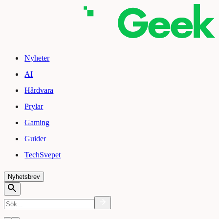
Nyheter
AI
Hårdvara
Prylar
Gaming
Guider
TechSvepet
Nyhetsbrev