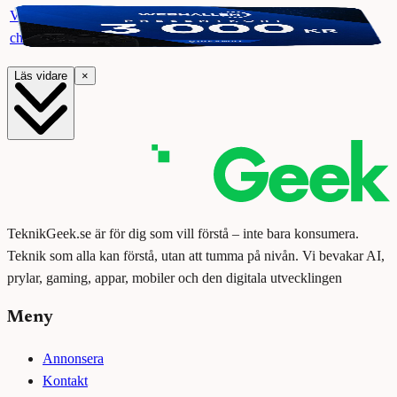
Vinn ett presentkort på Webhallen. Delta i vår giveaway för
chansen att vinna 3000 kr.
Läs vidare
×
TeknikGeek.se är för dig som vill förstå – inte bara konsumera.
Teknik som alla kan förstå, utan att tumma på nivån. Vi bevakar AI,
prylar, gaming, appar, mobiler och den digitala utvecklingen
Meny
Annonsera
Kontakt