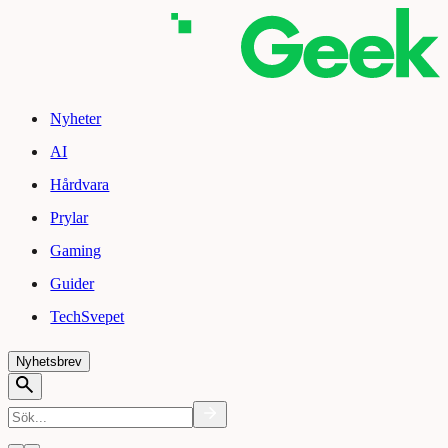
Nyheter
AI
Hårdvara
Prylar
Gaming
Guider
TechSvepet
Nyhetsbrev