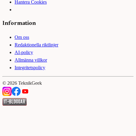
Hantera Cookies
Information
Om oss
Redaktionella riktlinjer
AI-policy
Allmänna villkor
Integritetspolicy
©
2026
TeknikGeek